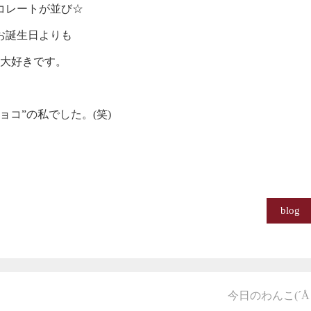
コレートが並び☆
お誕生日よりも
番大好きです。
コ”の私でした。(笑)
blog
今日のわんこ(´Å｀